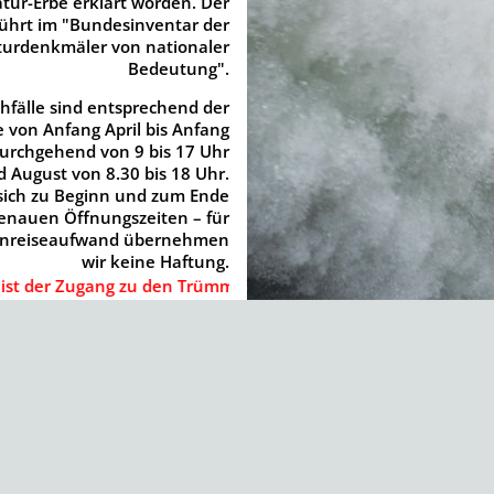
ur-Erbe erklärt worden. Der
ührt im "Bundesinventar der
urdenkmäler von nationaler
Bedeutung".
fälle sind entsprechend der
 von Anfang April bis Anfang
urchgehend von 9 bis 17 Uhr
nd August von 8.30 bis 18 Uhr.
 sich zu Beginn und zum Ende
enauen Öffnungszeiten – für
 Anreiseaufwand übernehmen
wir keine Haftung.
 Zugang zu den Trümmelbachfällen aus Sicherheitsgründen nic